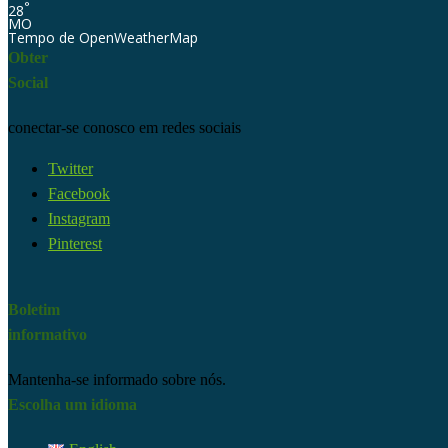
°
28
MO
Tempo de OpenWeatherMap
Obter
Social
conectar-se conosco em redes sociais
Twitter
Facebook
Instagram
Pinterest
Boletim
informativo
Mantenha-se informado sobre nós.
Escolha um idioma