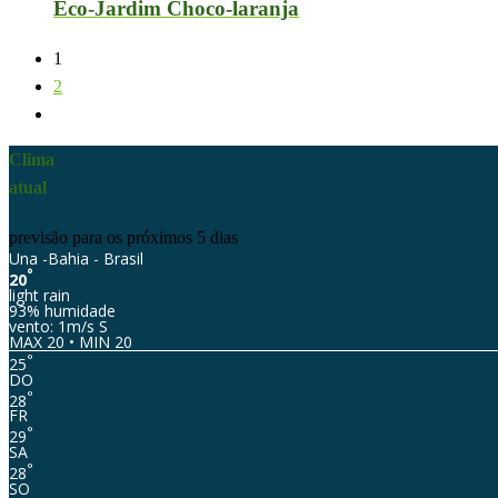
Eco-Jardim Choco-laranja
1
2
Clima
atual
previsão para os próximos 5 dias
Una -Bahia - Brasil
°
20
light rain
93% humidade
vento: 1m/s S
MAX 20 • MIN 20
°
25
DO
°
28
FR
°
29
SA
°
28
SO