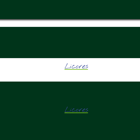
Licores
Licores