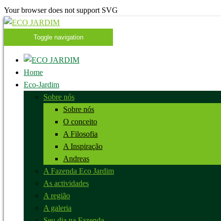
Your browser does not support SVG
Toggle navigation
Home
Eco-Jardim
Sobre nós
Sobre nós
O conceito
A Filosofia
A Inspiração
Andreas
A Fazenda Eco Jardim
As actividades
A região
A galeria
Seu dia na Fazenda