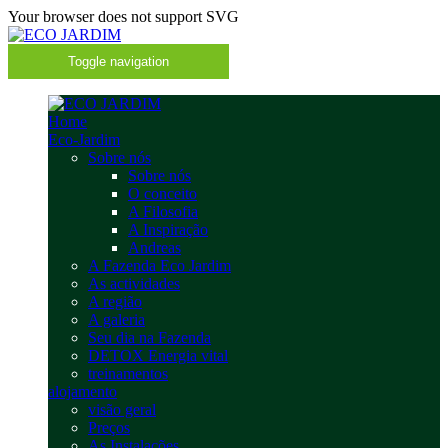
Your browser does not support SVG
Toggle navigation
Home
Eco-Jardim
Sobre nós
Sobre nós
O conceito
A Filosofia
A Inspiração
Andreas
A Fazenda Eco Jardim
As actividades
A região
A galeria
Seu dia na Fazenda
DETOX Energia vital
treinamentos
alojamento
visão geral
Preços
As Instalações