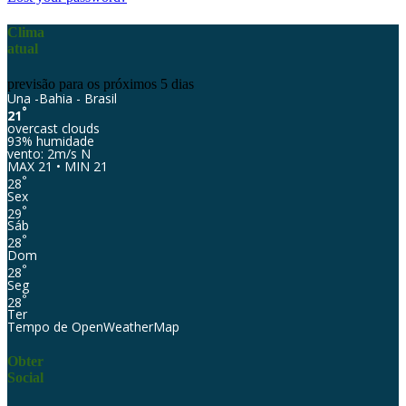
Clima
atual
previsão para os próximos 5 dias
Una -Bahia - Brasil
°
21
overcast clouds
93% humidade
vento: 2m/s N
MAX 21 • MIN 21
°
28
Sex
°
29
Sáb
°
28
Dom
°
28
Seg
°
28
Ter
Tempo de OpenWeatherMap
Obter
Social