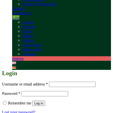
Pacotes & Promoções
Contato
Localização
Loja
Licores
Vegetais
Frutas
Mudas
Geléias
cestas fresco
minha conta
Carrinho
reserva
Login
Username or email address
*
Password
*
Remember me
Log in
Lost your password?