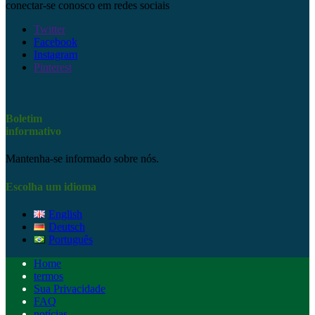
conectar-se conosco em redes sociais
Twitter
Facebook
Instagram
Pinterest
Boletim
informativo
Mantenha-se informado sobre nós.
Escolha um idioma
English
Deutsch
Português
Home
termos
Sua Privacidade
FAQ
notícias