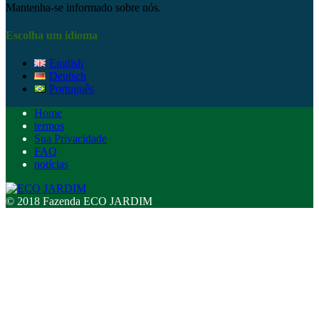
Mantenha-se informado sobre nós.
Escolha um idioma
English
Deutsch
Português
Home
termos
Sua Privacidade
FAQ
notícias
© 2018 Fazenda ECO JARDIM