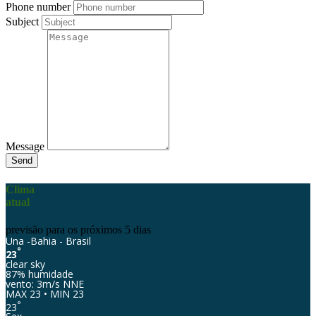
Phone number
Subject
Message
Send
Clima
atual
previsão para os próximos 5 dias
Una -Bahia - Brasil
°
23
clear sky
87% humidade
vento: 3m/s NNE
MAX 23 • MIN 23
°
23