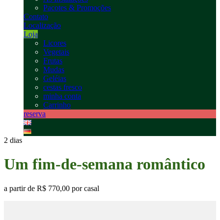
Pacotes & Promoções
Contato
Localização
Loja
Licores
Vegetais
Frutas
Mudas
Geléias
cestas fresco
minha conta
Carrinho
reserva
2 dias
Um fim-de-semana romântico
a partir de
R$ 770,00
por casal