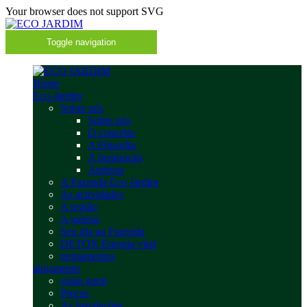
Your browser does not support SVG
Toggle navigation
Home
Eco-Jardim
Sobre nós
Sobre nós
O conceito
A Filosofia
A Inspiração
Andreas
A Fazenda Eco Jardim
As actividades
A região
A galeria
Seu dia na Fazenda
DETOX Energia vital
treinamentos
alojamento
visão geral
Preços
As Instalações