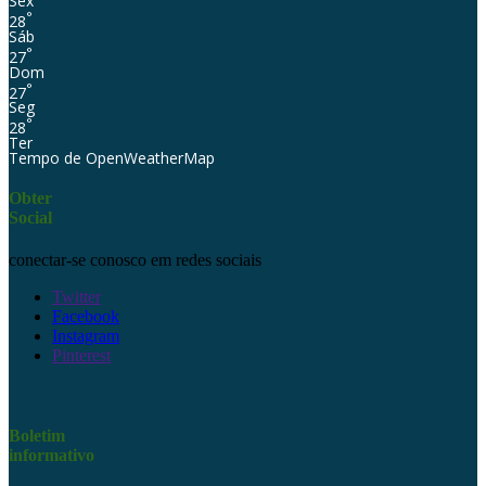
Sex
°
28
Sáb
°
27
Dom
°
27
Seg
°
28
Ter
Tempo de OpenWeatherMap
Obter
Social
conectar-se conosco em redes sociais
Twitter
Facebook
Instagram
Pinterest
Boletim
informativo