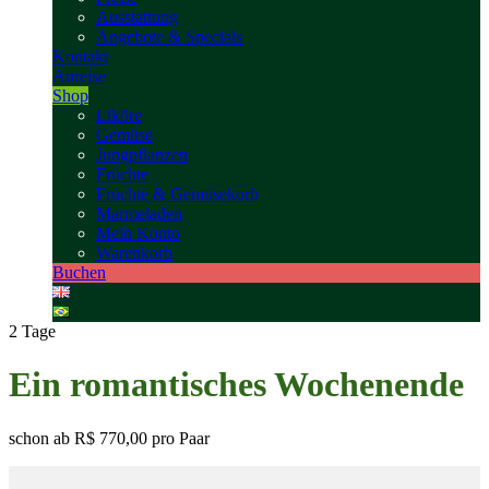
Ausstattung
Angebote & Specials
Kontakt
Anreise
Shop
Liköre
Gemüse
Jungpflanzen
Früchte
Früchte & Gemüsekorb
Marmeladen
Mein Konto
Warenkorb
Buchen
2 Tage
Ein romantisches Wochenende
schon ab
R$ 770,00
pro Paar