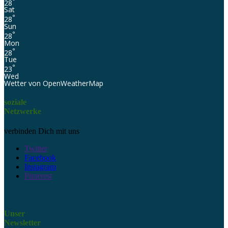
°
28
Sat
°
28
Sun
°
28
Mon
°
28
Tue
°
23
Wed
Wetter von OpenWeatherMap
soziale
Netzwerke
verbinden Dich mit uns
Twitter
Facebook
Instagram
Pinterest
Unser
Newsletter