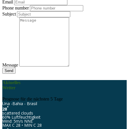
Email
Phone number
Subject
Message
Send
Aktuelles
Wetter
Prognose für die nächsten 5 Tage
Una -Bahia - Brasil
°
28
scattered clouds
60% Luftfeuchtigkeit
Wind: 5m/s NNE
MAX C 28 • MIN C 28