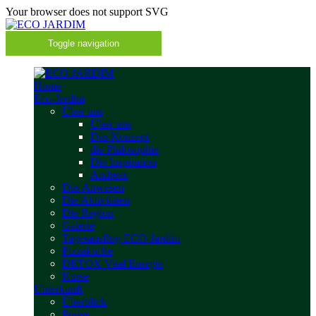
Your browser does not support SVG
Toggle navigation
Home
Eco-Jardim
Über uns
Über uns
Das Konzept
die Philosophie
Die Inspiration
Andreas
Das Anwesen
Die Aktivitäten
Die Region
Galerie
Tagesausflug ECO-Jardim
Pizzaküche
DETOX Vital Energie
Kurse
Unterkunft
Überblick
Preise