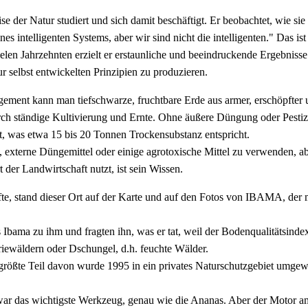
se der Natur studiert und sich damit beschäftigt. Er beobachtet, wie sie
nes intelligenten Systems, aber wir sind nicht die intelligenten." Das i
ielen Jahrzehnten erzielt er erstaunliche und beeindruckende Ergebnisse
r selbst entwickelten Prinzipien zu produzieren.
ment kann man tiefschwarze, fruchtbare Erde aus armer, erschöpfter 
urch ständige Kultivierung und Ernte. Ohne äußere Düngung oder Pestiz
t, was etwa 15 bis 20 Tonnen Trockensubstanz entspricht.
n, externe Düngemittel oder einige agrotoxische Mittel zu verwenden, a
t der Landwirtschaft nutzt, ist sein Wissen.
fte, stand dieser Ort auf der Karte und auf den Fotos von IBAMA, de
 Ibama zu ihm und fragten ihn, was er tat, weil der Bodenqualitätsindex
riewäldern oder Dschungel, d.h. feuchte Wälder.
rößte Teil davon wurde 1995 in ein privates Naturschutzgebiet umgewan
war das wichtigste Werkzeug, genau wie die Ananas. Aber der Motor a