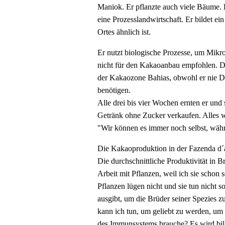
Maniok. Er pflanzte auch viele Bäume. 
eine Prozesslandwirtschaft. Er bildet 
Ortes ähnlich ist.
Er nutzt biologische Prozesse, um Mikron
nicht für den Kakaoanbau empfohlen. Dre
der Kakaozone Bahias, obwohl er nie Dün
benötigen.
Alle drei bis vier Wochen ernten er und
Getränk ohne Zucker verkaufen. Alles wi
"Wir können es immer noch selbst, währ
Die Kakaoproduktion in der Fazenda d´á
Die durchschnittliche Produktivität in Br
Arbeit mit Pflanzen, weil ich sie schon 
Pflanzen lügen nicht und sie tun nicht s
ausgibt, um die Brüder seiner Spezies 
kann ich tun, um geliebt zu werden, um 
des Immunsystems brauche? Es wird bill