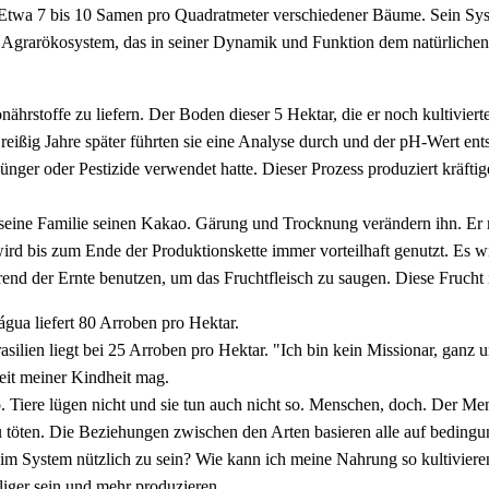
Etwa 7 bis 10 Samen pro Quadratmeter verschiedener Bäume. Sein Syst
ein Agrarökosystem, das in seiner Dynamik und Funktion dem natürlich
ährstoffe zu liefern. Der Boden dieser 5 Hektar, die er noch kultiviert
ißig Jahre später führten sie eine Analyse durch und der pH-Wert ent
ger oder Pestizide verwendet hatte. Dieser Prozess produziert kräfti
 seine Familie seinen Kakao. Gärung und Trocknung verändern ihn. Er m
rd bis zum Ende der Produktionskette immer vorteilhaft genutzt. Es wi
end der Ernte benutzen, um das Fruchtfleisch zu saugen. Diese Frucht 
gua liefert 80 Arroben pro Hektar.
asilien liegt bei 25 Arroben pro Hektar. "Ich bin kein Missionar, ganz u
seit meiner Kindheit mag.
o. Tiere lügen nicht und sie tun auch nicht so. Menschen, doch. Der Men
zu töten. Die Beziehungen zwischen den Arten basieren alle auf beding
im System nützlich zu sein? Wie kann ich meine Nahrung so kultiviere
iger sein und mehr produzieren.