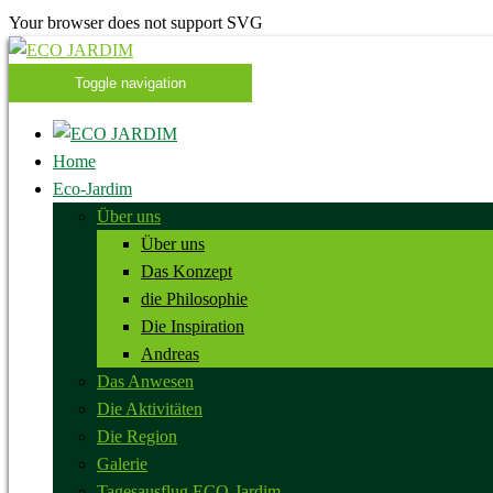
Your browser does not support SVG
Toggle navigation
Home
Eco-Jardim
Über uns
Über uns
Das Konzept
die Philosophie
Die Inspiration
Andreas
Das Anwesen
Die Aktivitäten
Die Region
Galerie
Tagesausflug ECO-Jardim