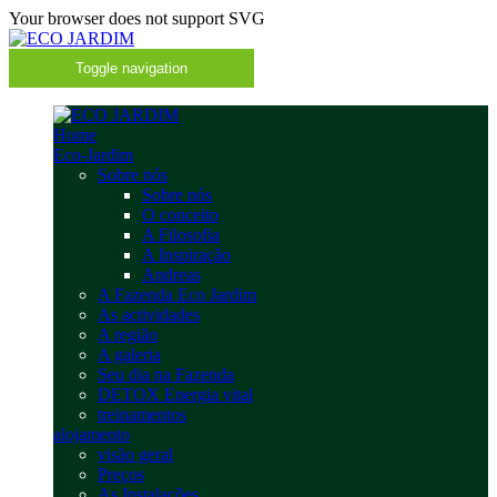
Your browser does not support SVG
Toggle navigation
Home
Eco-Jardim
Sobre nós
Sobre nós
O conceito
A Filosofia
A Inspiração
Andreas
A Fazenda Eco Jardim
As actividades
A região
A galeria
Seu dia na Fazenda
DETOX Energia vital
treinamentos
alojamento
visão geral
Preços
As Instalações