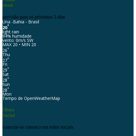
atual
previsão para os próximos 5 dias
Una -Bahia - Brasil
°
20
light rain
94% humidade
vento: 0m/s SW
MAX 20 • MIN 20
°
26
Thu
°
27
Fri
°
29
Sat
°
28
Sun
°
28
Mon
Tempo de OpenWeatherMap
Obter
Social
conectar-se conosco em redes sociais