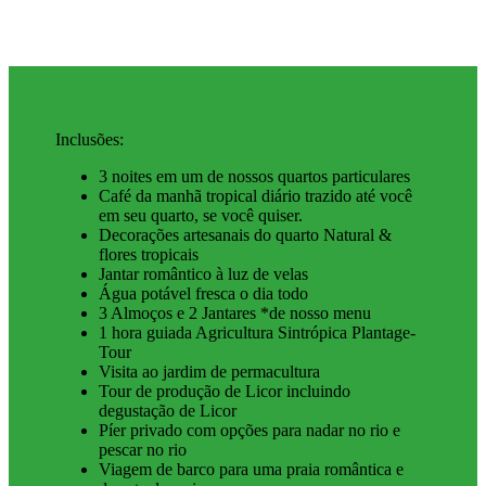
Inclusões:
3 noites em um de nossos quartos particulares
Café da manhã tropical diário trazido até você
em seu quarto, se você quiser.
Decorações artesanais do quarto Natural &
flores tropicais
Jantar romântico à luz de velas
Água potável fresca o dia todo
3 Almoços e 2 Jantares *de nosso menu
1 hora guiada Agricultura Sintrópica Plantage-
Tour
Visita ao jardim de permacultura
Tour de produção de Licor incluindo
degustação de Licor
Píer privado com opções para nadar no rio e
pescar no rio
Viagem de barco para uma praia romântica e