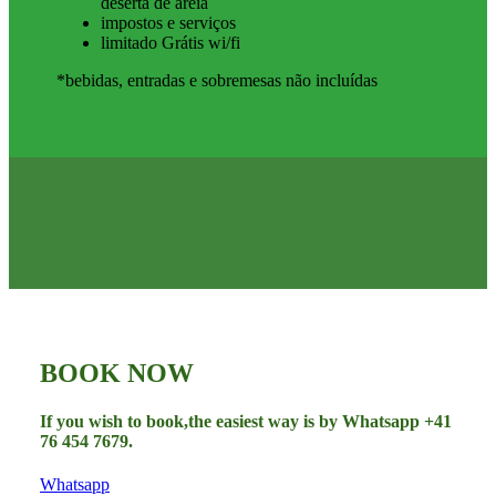
deserta de areia
impostos e serviços
limitado Grátis wi/fi
*bebidas, entradas e sobremesas não incluídas
BOOK NOW
If you wish to book,the easiest way is by Whatsapp +41
76 454 7679.
Whatsapp