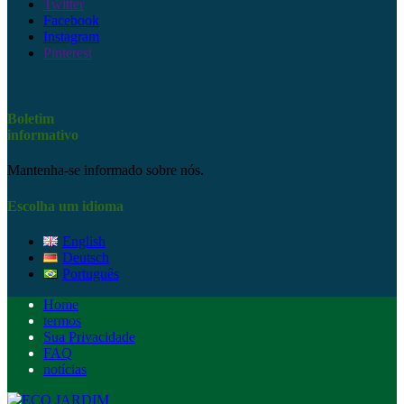
Twitter
Facebook
Instagram
Pinterest
Boletim
informativo
Mantenha-se informado sobre nós.
Escolha um idioma
English
Deutsch
Português
Home
termos
Sua Privacidade
FAQ
notícias