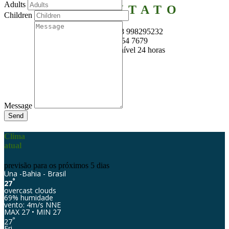
Adults
EM CONTATO
Children
whatsapp: +55 73 998295232
ou +41 76 454 7679
Assistência disponível 24 horas
Message
Send
Clima
atual
previsão para os próximos 5 dias
Una -Bahia - Brasil
°
27
overcast clouds
69% humidade
vento: 4m/s NNE
MAX 27 • MIN 27
°
27
Fri