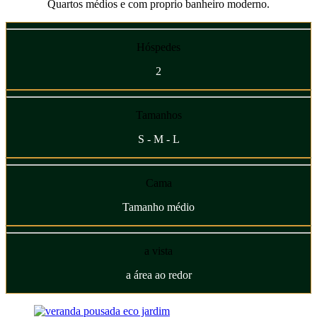
Quartos médios e com proprio banheiro moderno.
Hóspedes
2
Tamanhos
S - M - L
Cama
Tamanho médio
a vista
a área ao redor