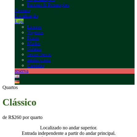
Pacotes & Promoções
Contato
Localização
Loja
Licores
Vegetais
Frutas
Mudas
Geléias
cestas fresco
minha conta
Carrinho
reserva
Quartos
Clássico
de
R$260
por quarto
Localizado no andar superior.
Entrada independente a partir do andar principal.