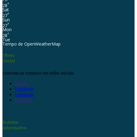
°
28
Sat
°
27
Sun
°
27
Mon
°
28
Tue
Tempo de OpenWeatherMap
Obter
Social
conectar-se conosco em redes sociais
Twitter
Facebook
Instagram
Pinterest
Boletim
informativo