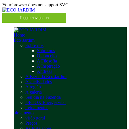
Your browser does not support SVG
Toggle navigation
Home
Eco-Jardim
Sobre nós
Sobre nós
O conceito
A Filosofia
A Inspiração
Andreas
A Fazenda Eco Jardim
As actividades
A região
A galeria
Seu dia na Fazenda
DETOX Energia vital
treinamentos
alojamento
visão geral
Preços
As Instalações