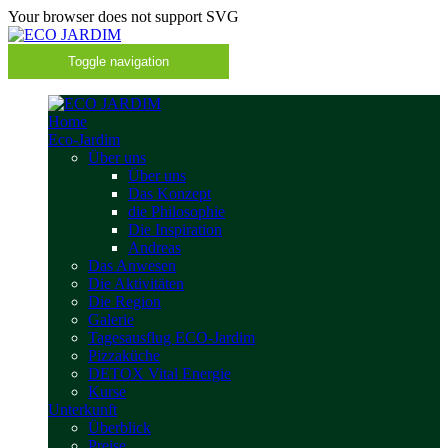
Your browser does not support SVG
Toggle navigation
Home
Eco-Jardim
Über uns
Über uns
Das Konzept
die Philosophie
Die Inspiration
Andreas
Das Anwesen
Die Aktivitäten
Die Region
Galerie
Tagesausflug ECO-Jardim
Pizzaküche
DETOX Vital Energie
Kurse
Unterkunft
Überblick
Preise