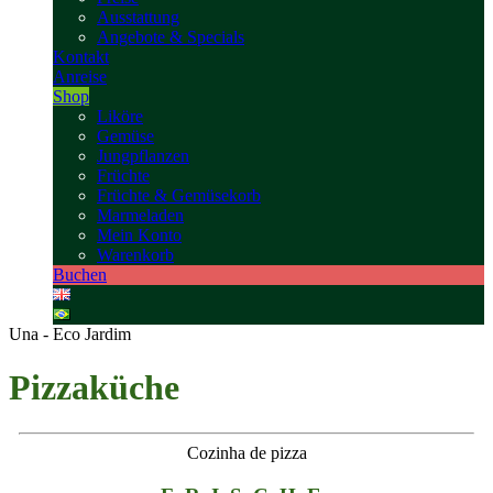
Ausstattung
Angebote & Specials
Kontakt
Anreise
Shop
Liköre
Gemüse
Jungpflanzen
Früchte
Früchte & Gemüsekorb
Marmeladen
Mein Konto
Warenkorb
Buchen
Una - Eco Jardim
Pizzaküche
Cozinha de pizza