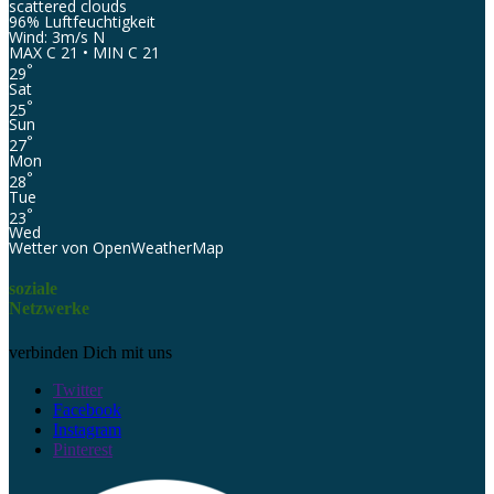
scattered clouds
96% Luftfeuchtigkeit
Wind: 3m/s N
MAX C 21 • MIN C 21
°
29
Sat
°
25
Sun
°
27
Mon
°
28
Tue
°
23
Wed
Wetter von OpenWeatherMap
soziale
Netzwerke
verbinden Dich mit uns
Twitter
Facebook
Instagram
Pinterest